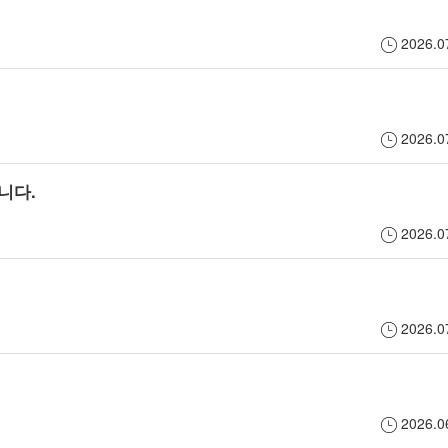
작
가
니
2026.
위
는
다.
로
이
누
2026.
연
성
구
니다.
결
에
나
2026.
되
게
일
어
소
상
1:1
개
이
2026.
대
팅
야
화
신
기,
2026.