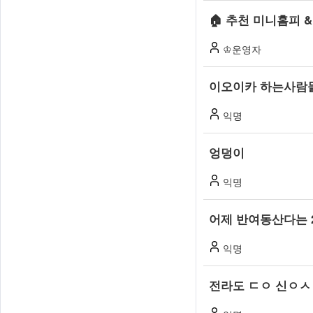
른
🏠 추천 미니홈피 
사
♔운영자
람
이오이카 하는사람
들
익명
과
엉덩이
대
익명
화
하
어제 반여동산다는 
는
익명
무
전라도 ㄷㅇ 신ㅇㅅ
료