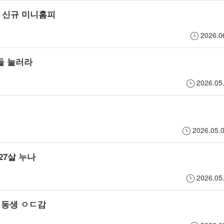
하
청
고
& 신규 미니홈피
는
이
민
2026.
무
나
상
들 눌러라
료
사
담,
2026.0
랜
진
취
덤
교
미
2026.0
채
환
공
팅
신
유
27살 누나
서
청
등
2026.0
비
을
다
 동생 ㅇㄷ감
스
할
양