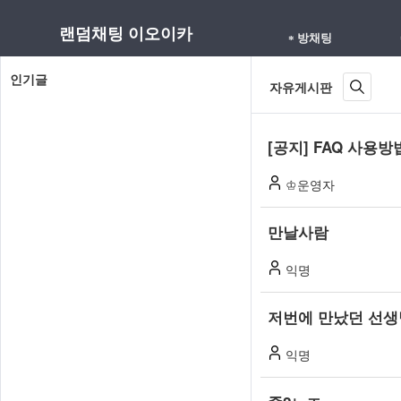
익
랜덤채팅 이오이카
익
방채팅
*
명
으
명
인기글
자유게시판
로
으
낯
선
[공지] FAQ 사용방
로
사
♔운영자
람
자
과
만날사람
무
유
작
익명
로
위
로
운
저번에 만났던 선생
연
결
주
익명
되
제
어