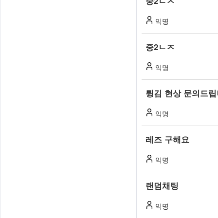
중2ㄴㅈ
1:1
로
대
익명
화
채
하
중2ㄴㅈ
는
팅
무
익명
방
료
랜
튕김 현상 문의드립
을
덤
익명
채
만
팅
들
레즈 구해요
서
비
어
익명
스
입
서
랜덤채팅
니
다.
다
익명