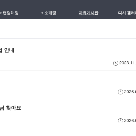
익
셀
랜
랜덤채팅
소개팅
자유게시판
디시 갤러
*
*
명
프
덤
으
소
채
법 안내
로
개
팅
2023.1
낯
를
자
선
통
유
사
해
게
2026
람
서
시
님 찾아요
과
호
판
2026
무
감
입