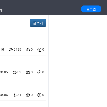
로그인
디
리
시
글쓰기
인
사
1.16
5485
0
0
이
드
.08.05
외
32
0
0
부
커
.08.04
81
0
0
뮤