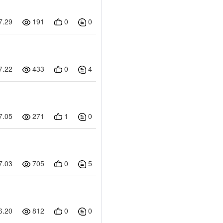
니
07.29
191
0
0
티
링
07.22
433
0
4
크
입
07.05
271
1
0
니
다.
07.03
705
0
5
06.20
812
0
0