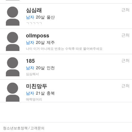
소
심심래
근처
개
남자
20살
울산
팅
ㄱㄱㄱㄱㄱ
신
청
olimposs
근처
남자
20살
제주
이
나이 이거 아니에요 번호는 수락후 따로 물어봐주세요
나
사
185
근처
진
남자
20살
인천
교
심심해서
환
미친망두
근처
신
남자
21살
충북
청
매력덩어리
을
키치
근처
할
여자
21살
대전
수
대전에 사는 21살 여자 입니다~
청소년보호정책
/
고객문의
있