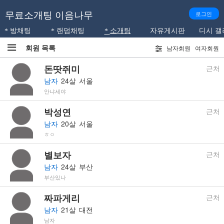
셀
무료소개팅 이음나무
로그인
프
익명으로 자유로운 주제로 채팅방을 만들어서 다른 사람들과 
익명으로 낯선 사람과 무작위로 연결되어 1:
셀프소개를 통해서 호감 가는 
소개팅 자유게
방채팅
랜덤채팅
소개팅
자유게시판
디시 갤
*
*
*
소
회원 목록
남자회원
여자회원
개
를
돈땃쥐미
근처
통
남자
24살
서울
안냐세야
해
서
박성연
근처
호
남자
20살
서울
감
ㅎㅇ
가
별보자
근처
는
남자
24살
부산
이
부산있나
성
짜파게리
근처
에
남자
21살
대전
게
남자