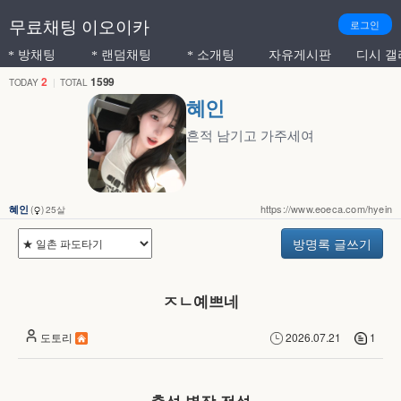
익
무료채팅 이오이카
로그인
명
익명으로 자유로운 주제로 채팅방을 만들어서 다른 사람들과 
익명으로 낯선 사람과 무작위로 연결되어 1:
셀프소개를 통해서 호감 가는 
채팅 자유게시
방채팅
랜덤채팅
소개팅
자유게시판
디시 갤
*
*
*
으
2
1599
TODAY
|
TOTAL
로
혜인
누
흔적 남기고 가주세여
구
나
자
https://www.eoeca.com/hyein
혜인
(
)
25살
유
롭
방명록 글쓰기
게
참
ㅈㄴ예쁘네
여
할
도토리
2026.07.21
1
수
있