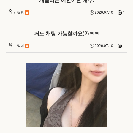
개꼴리는 혜인이면 개추.
반월당
2026.07.10
1
저도 채팅 가능할까요(?)ㅋㅋ
고먐미
2026.07.10
1
......