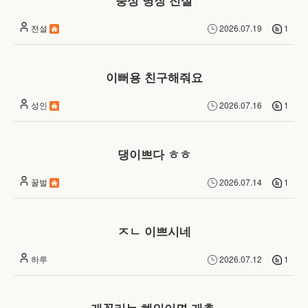
충성 병장 전설
는
랜
전설
2026.07.19
1
덤
채
이뻐용 친구해줘요
팅
서
성인
2026.07.16
1
비
스
댕이쁘다 ㅎㅎ
입
니
꿀벌
2026.07.14
1
다.
ㅈㄴ 이쁘시네
하루
2026.07.12
1