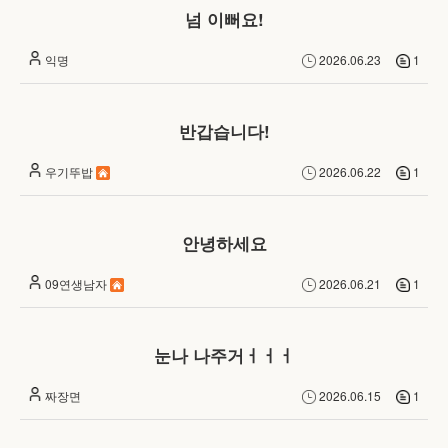
넘 이뻐요!
익명
2026.06.23
1
반갑습니다!
우기뚜밥
2026.06.22
1
안녕하세요
09연생남자
2026.06.21
1
눈나 나주거ㅓㅓㅓ
짜장면
2026.06.15
1