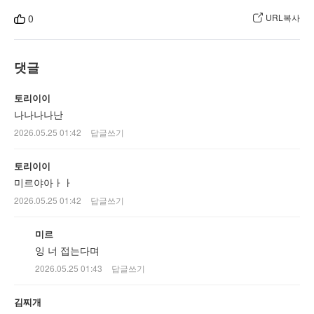
는
0
URL복사
랜
덤
채
댓글
팅
토리이이
서
나나나나난
비
2026.05.25 01:42
답글쓰기
스
입
토리이이
니
미르야아ㅏㅏ
다.
2026.05.25 01:42
답글쓰기
미르
잉 너 접는다며
2026.05.25 01:43
답글쓰기
김찌개