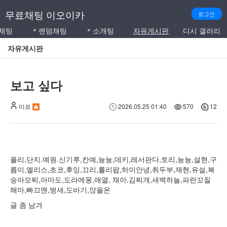
익
무료채팅 이오이카
로그인
명
익명으로 자유로운 주제로 채팅방을 만들어서 다른 사람들과 대화하
익명으로 낯선 사람과 무작위로 연결되어 1:1 대화
셀프소개를 통해서 호감 가는 이성에
채팅 자유게시판입니
디
채팅
랜덤채팅
소개팅
자유게시판
디시 갤러리
*
*
으
자유게시판
로
누
구
보고 싶다
나
미르
2026.05.25 01:40
570
12
자
유
롭
게
플리,단지.예원.신기루,칸예,늉늉,데키,레서판다,토리,늉늉,설현,구
참
름이,엘리스,초코,후잉,끄리,롤리팝,하이안녕,취두부,재현,유설,복
여
숭아모찌,아마도,도라에몽,애열, 채아,김찌개,새벽하늘,파란꼬질
해마,빠끄맨,벙새,도바기,앉을온
할
수
글 좀 남겨
있